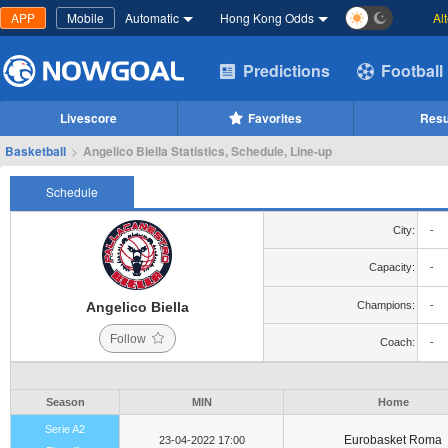
APP
Mobile
Automatic
Hong Kong Odds
Al
Predictions
Football
Livescore
Favorites
Resu
Basketball
>
Angelico Biella Statistics, Schedule, Line-up
Schedule
City:
-
Capacity:
-
Angelico Biella
Champions:
-
Follow
Coach:
-
Season
MIN
Home
Serie A2
Eurobasket Roma
23-04-2022 17:00