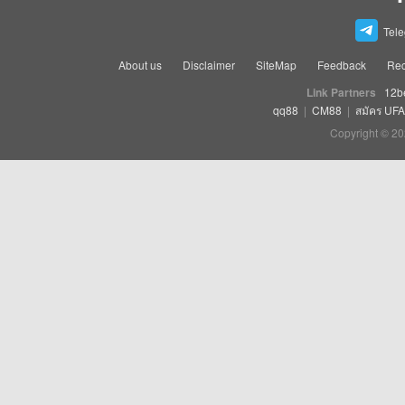
Tel
About us
Disclaimer
SiteMap
Feedback
Rec
Link Partners
12b
qq88
|
CM88
|
สมัคร UF
Copyright © 20